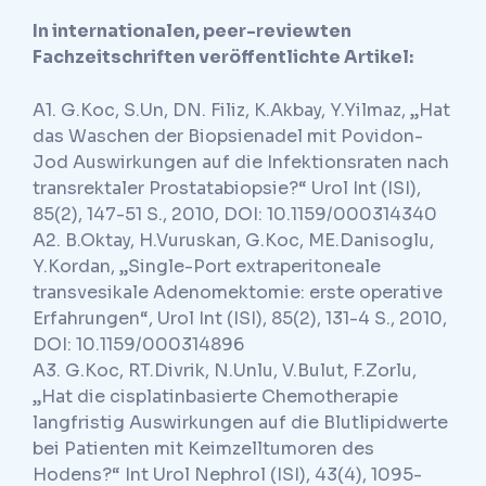
In internationalen, peer-reviewten
Fachzeitschriften veröffentlichte Artikel:
A1. G.Koc, S.Un, DN. Filiz, K.Akbay, Y.Yilmaz, „Hat
das Waschen der Biopsienadel mit Povidon-
Jod Auswirkungen auf die Infektionsraten nach
transrektaler Prostatabiopsie?“ Urol Int (ISI),
85(2), 147-51 S., 2010, DOI: 10.1159/000314340
A2. B.Oktay, H.Vuruskan, G.Koc, ME.Danisoglu,
Y.Kordan, „Single-Port extraperitoneale
transvesikale Adenomektomie: erste operative
Erfahrungen“, Urol Int (ISI), 85(2), 131-4 S., 2010,
DOI: 10.1159/000314896
A3. G.Koc, RT.Divrik, N.Unlu, V.Bulut, F.Zorlu,
„Hat die cisplatinbasierte Chemotherapie
langfristig Auswirkungen auf die Blutlipidwerte
bei Patienten mit Keimzelltumoren des
Hodens?“ Int Urol Nephrol (ISI), 43(4), 1095-