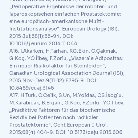
„Perioperative Ergebnisse der roboter- und
laparoskopischen einfachen Prostatektomie:
eine europäisch-amerikanische Multi-
Institutionsanalyse“, European Urology (ISI),
2015 Jul;68(1):86-94, DOI:
10.1016/j.eururo.2014.11.044.
A16. I.Akarken, H.Tarhan, RG.Ekin, Ö.Çakmak,
G.Koç, YÖ.İlbey, F.Zorlu, „Viszerale Adipositas:
Ein neuer Risikofaktor für Steinleiden“,
Canadian Urological Association Journal (ISI),
2015 Nov-Dez;9(11-12):E795-9. DOI:
10.5489/cuaj.3145
A17. H.Turk, O.Celik, S.Un, M.Yoldas, CS.İsoglu,
M.Karabicak, B.Ergani, G.Koc, F.Zorlu , YO.Ilbey.
„Prädiktive Faktoren für das biochemische
Rezidiv bei Patienten nach radikaler
Prostatektomie“, Cent European J Urol.
2015;68(4):404-9. DOI: 10.5173/ceju.2015.606.