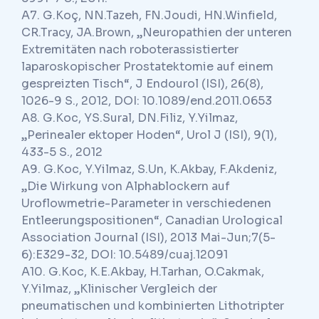
A7. G.Koç, NN.Tazeh, FN.Joudi, HN.Winfield,
CR.Tracy, JA.Brown, „Neuropathien der unteren
Extremitäten nach roboterassistierter
laparoskopischer Prostatektomie auf einem
gespreizten Tisch“, J Endourol (ISI), 26(8),
1026-9 S., 2012, DOI: 10.1089/end.2011.0653
A8. G.Koc, YS.Sural, DN.Filiz, Y.Yilmaz,
„Perinealer ektoper Hoden“, Urol J (ISI), 9(1),
433-5 S., 2012
A9. G.Koc, Y.Yilmaz, S.Un, K.Akbay, F.Akdeniz,
„Die Wirkung von Alphablockern auf
Uroflowmetrie-Parameter in verschiedenen
Entleerungspositionen“, Canadian Urological
Association Journal (ISI), 2013 Mai-Jun;7(5-
6):E329-32, DOI: 10.5489/cuaj.12091
A10. G.Koc, K.E.Akbay, H.Tarhan, O.Cakmak,
Y.Yilmaz, „Klinischer Vergleich der
pneumatischen und kombinierten Lithotripter