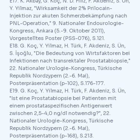
E17. K. Akbay, G. Koç, N. D. Filiz, F. Akdeniz, S. Ün,
Y. Yilmaz, "Wirksamkeit der 2% Prilocain-
Injektion zur akuten Schmerzbekämpfung nach
PNL-Operation," 9. Nationaler Endourologie-
Kongress, Ankara (5.-9. Oktober 2011),
Vorgestelltes Poster (PSS-076), S.121.
E18. G. Koç, Y. Yilmaz, H. Türk, F. Akdeniz, S. Ün,
S. İşoğlu, "Die Bedeutung von Wirtsfaktoren bei
Infektionen nach transrektaler Prostatabiopsie,"
22. Nationaler Urologie-Kongress, Türkische
Republik Nordzypern (2.-6. Mai),
Posterpräsentation (p-102), S.176-177.
E19. G. Koç, Y. Yilmaz, H. Türk, F. Akdeniz, S. Ün,
"Ist eine Prostatabiopsie bei Patienten mit
einem prostataspezifischen Antigenwert
zwischen 2,5-4,0 ng/dl notwendig?", 22.
Nationaler Urologie-Kongress, Türkische
Republik Nordzypern (2.-6. Mai),
Posterpräsentation (p-168), S.213.