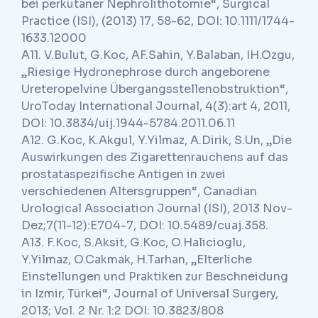
bei perkutaner Nephrolithotomie“, Surgical
Practice (ISI), (2013) 17, 58-62, DOI: 10.1111/1744-
1633.12000
A11. V.Bulut, G.Koc, AF.Sahin, Y.Balaban, IH.Ozgu,
„Riesige Hydronephrose durch angeborene
Ureteropelvine Übergangsstellenobstruktion“,
UroToday International Journal, 4(3):art 4, 2011,
DOI: 10.3834/uij.1944-5784.2011.06.11
A12. G.Koc, K.Akgul, Y.Yilmaz, A.Dirik, S.Un, „Die
Auswirkungen des Zigarettenrauchens auf das
prostataspezifische Antigen in zwei
verschiedenen Altersgruppen“, Canadian
Urological Association Journal (ISI), 2013 Nov-
Dez;7(11-12):E704-7, DOI: 10.5489/cuaj.358.
A13. F.Koc, S.Aksit, G.Koc, O.Halicioglu,
Y.Yilmaz, O.Cakmak, H.Tarhan, „Elterliche
Einstellungen und Praktiken zur Beschneidung
in Izmir, Türkei“, Journal of Universal Surgery,
2013; Vol. 2 Nr. 1:2 DOI: 10.3823/808