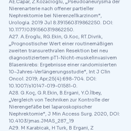
AE.Capar, Z.Kozacioglu, „Pseudoaneurysma der
Nierenarterie nach offener partieller
Nephrektomie bei Nierenzellkarzinom“,
Urologia. 2019 Jul 8:391560319862250. DOI:
10.1177/0391560319862250.
A27. A.Eroglu, RG.Ekin, G.Koc, RT.Divrik,
„Prognostischer Wert einer routinemäßigen
zweiten transurethralen Resektion bei neu
diagnostiziertem pT1-Nicht-muskelinvasivem
Blasenkrebs: Ergebnisse einer randomisierten
10-Jahres-Verlängerungsstudie“, Int J Clin
Oncol. 2019; Apr;25(4):698-704. DOI:
10.1007/s10147-019-01581-0.
A28. G.Koç, G.R.Ekin, B.Ergani, Y.Ö.İlbey,
„Vergleich von Techniken zur Kontrolle der
Nierengefäße bei laparoskopischer
Nephrektomie“, J Min Access Surg. 2020, DOI:
10.4103/jmas.JMAS_287_19
A29. M Karabicak, H Turk, B Ergani, Z