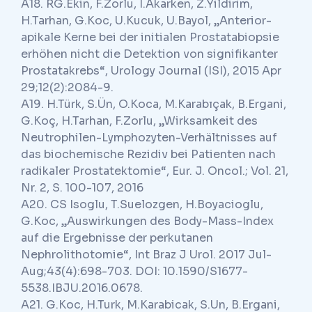
A18. RG.Ekin, F.Zorlu, I.Akarken, Z.Yildirim,
H.Tarhan, G.Koc, U.Kucuk, U.Bayol, „Anterior-
apikale Kerne bei der initialen Prostatabiopsie
erhöhen nicht die Detektion von signifikanter
Prostatakrebs“, Urology Journal (ISI), 2015 Apr
29;12(2):2084-9.
A19. H.Türk, S.Ün, O.Koca, M.Karabıçak, B.Ergani,
G.Koç, H.Tarhan, F.Zorlu, „Wirksamkeit des
Neutrophilen-Lymphozyten-Verhältnisses auf
das biochemische Rezidiv bei Patienten nach
radikaler Prostatektomie“, Eur. J. Oncol.; Vol. 21,
Nr. 2, S. 100-107, 2016
A20. CS Isoglu, T.Suelozgen, H.Boyacioglu,
G.Koc, „Auswirkungen des Body-Mass-Index
auf die Ergebnisse der perkutanen
Nephrolithotomie“, Int Braz J Urol. 2017 Jul-
Aug;43(4):698-703. DOI: 10.1590/S1677-
5538.IBJU.2016.0678.
A21. G.Koc, H.Turk, M.Karabicak, S.Un, B.Ergani,