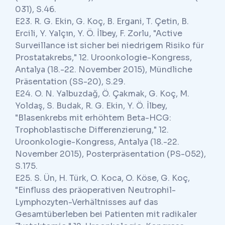
031), S.46.
E23. R. G. Ekin, G. Koç, B. Ergani, T. Çetin, B.
Ercili, Y. Yalçın, Y. Ö. İlbey, F. Zorlu, "Active
Surveillance ist sicher bei niedrigem Risiko für
Prostatakrebs," 12. Uroonkologie-Kongress,
Antalya (18.-22. November 2015), Mündliche
Präsentation (SS-20), S.29.
E24. O. N. Yalbuzdağ, Ö. Çakmak, G. Koç, M.
Yoldaş, S. Budak, R. G. Ekin, Y. Ö. İlbey,
"Blasenkrebs mit erhöhtem Beta-HCG:
Trophoblastische Differenzierung," 12.
Uroonkologie-Kongress, Antalya (18.-22.
November 2015), Posterpräsentation (PS-052),
S.175.
E25. S. Ün, H. Türk, O. Koca, O. Köse, G. Koç,
"Einfluss des präoperativen Neutrophil-
Lymphozyten-Verhältnisses auf das
Gesamtüberleben bei Patienten mit radikaler