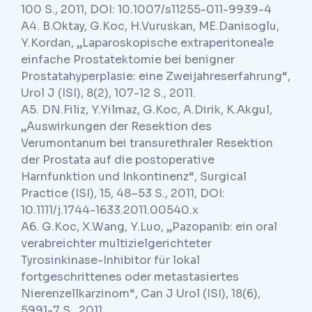
100 S., 2011, DOI: 10.1007/s11255-011-9939-4
A4. B.Oktay, G.Koc, H.Vuruskan, ME.Danisoglu,
Y.Kordan, „Laparoskopische extraperitoneale
einfache Prostatektomie bei benigner
Prostatahyperplasie: eine Zweijahreserfahrung“,
Urol J (ISI), 8(2), 107-12 S., 2011.
A5. DN.Filiz, Y.Yilmaz, G.Koc, A.Dirik, K.Akgul,
„Auswirkungen der Resektion des
Verumontanum bei transurethraler Resektion
der Prostata auf die postoperative
Harnfunktion und Inkontinenz“, Surgical
Practice (ISI), 15, 48–53 S., 2011, DOI:
10.1111/j.1744-1633.2011.00540.x
A6. G.Koc, X.Wang, Y.Luo, „Pazopanib: ein oral
verabreichter multizielgerichteter
Tyrosinkinase-Inhibitor für lokal
fortgeschrittenes oder metastasiertes
Nierenzellkarzinom“, Can J Urol (ISI), 18(6),
5991-7 S., 2011.