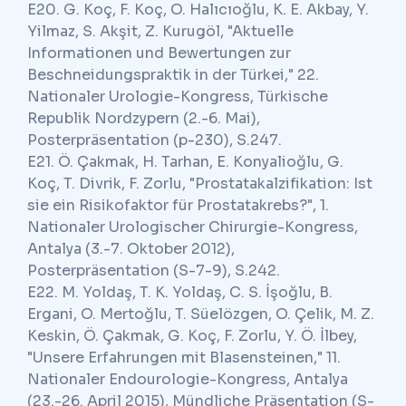
E20. G. Koç, F. Koç, O. Halıcıoğlu, K. E. Akbay, Y.
Yilmaz, S. Akşit, Z. Kurugöl, "Aktuelle
Informationen und Bewertungen zur
Beschneidungspraktik in der Türkei," 22.
Nationaler Urologie-Kongress, Türkische
Republik Nordzypern (2.-6. Mai),
Posterpräsentation (p-230), S.247.
E21. Ö. Çakmak, H. Tarhan, E. Konyalioğlu, G.
Koç, T. Divrik, F. Zorlu, "Prostatakalzifikation: Ist
sie ein Risikofaktor für Prostatakrebs?", 1.
Nationaler Urologischer Chirurgie-Kongress,
Antalya (3.-7. Oktober 2012),
Posterpräsentation (S-7-9), S.242.
E22. M. Yoldaş, T. K. Yoldaş, C. S. İşoğlu, B.
Ergani, O. Mertoğlu, T. Süelözgen, O. Çelik, M. Z.
Keskin, Ö. Çakmak, G. Koç, F. Zorlu, Y. Ö. İlbey,
"Unsere Erfahrungen mit Blasensteinen," 11.
Nationaler Endourologie-Kongress, Antalya
(23.-26. April 2015), Mündliche Präsentation (S-