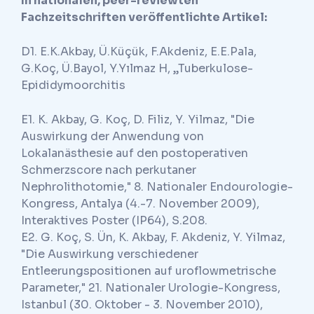
In nationalen, peer-reviewten
Fachzeitschriften veröffentlichte Artikel:
D1. E.K.Akbay, Ü.Küçük, F.Akdeniz, E.E.Pala,
G.Koç, Ü.Bayol, Y.Yılmaz H, „Tuberkulose-
Epididymoorchitis
E1. K. Akbay, G. Koç, D. Filiz, Y. Yilmaz, "Die
Auswirkung der Anwendung von
Lokalanästhesie auf den postoperativen
Schmerzscore nach perkutaner
Nephrolithotomie," 8. Nationaler Endourologie-
Kongress, Antalya (4.-7. November 2009),
Interaktives Poster (IP64), S.208.
E2. G. Koç, S. Ün, K. Akbay, F. Akdeniz, Y. Yilmaz,
"Die Auswirkung verschiedener
Entleerungspositionen auf uroflowmetrische
Parameter," 21. Nationaler Urologie-Kongress,
Istanbul (30. Oktober - 3. November 2010),