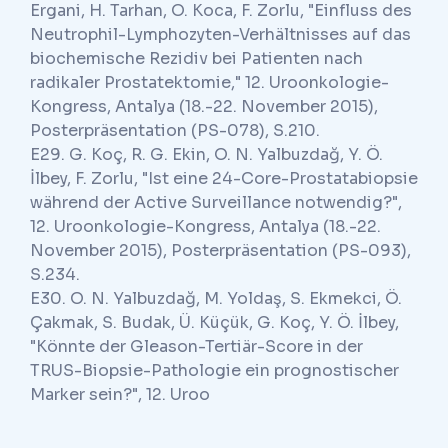
Ergani, H. Tarhan, O. Koca, F. Zorlu, "Einfluss des
Neutrophil-Lymphozyten-Verhältnisses auf das
biochemische Rezidiv bei Patienten nach
radikaler Prostatektomie," 12. Uroonkologie-
Kongress, Antalya (18.-22. November 2015),
Posterpräsentation (PS-078), S.210.
E29. G. Koç, R. G. Ekin, O. N. Yalbuzdağ, Y. Ö.
İlbey, F. Zorlu, "Ist eine 24-Core-Prostatabiopsie
während der Active Surveillance notwendig?",
12. Uroonkologie-Kongress, Antalya (18.-22.
November 2015), Posterpräsentation (PS-093),
S.234.
E30. O. N. Yalbuzdağ, M. Yoldaş, S. Ekmekci, Ö.
Çakmak, S. Budak, Ü. Küçük, G. Koç, Y. Ö. İlbey,
"Könnte der Gleason-Tertiär-Score in der
TRUS-Biopsie-Pathologie ein prognostischer
Marker sein?", 12. Uroo