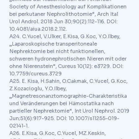
Society of Anesthesiology auf Komplikationen
bei perkutaner Nephrolithotomie“, Arch Ital
Urol Androl. 2018 Jun 30;90(2):112-116. DOI:
10.4081/aiua.2018.2.112.
A24. C.Yucel, V.Ulker, E.Kisa, G.Koc, Y.O.Ilbey,
„Laparoskopische transperitoneale
Nephrektomie bei nicht funktionellen,
schweren hydronephrotischen Nieren mit oder
ohne Nierenstein“, Cureus 10(12): e3729. DOI:
10.7759/cureus.3729
A25. E. Kisa, H.Sahin, O.Cakmak, C.Yucel, G.Koc,
Z.Kozacioglu, Y.O.Ilbey,
„Magnetresonanztomographie-Charakteristika
und Veränderungen bei Hämostatika nach
partieller Nephrektomie“, Int Urol Nephrol. 2019
Jun;51(6):917-925. DOI: 10.1007/s11255-019-
02141-1.
A26. E.Kisa, G.Koc, C.Yucel, MZ.Keskin,