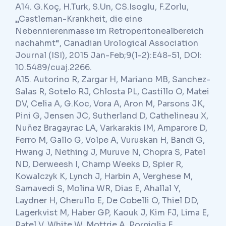
A14. G.Koç, H.Turk, S.Un, CS.Isoglu, F.Zorlu,
„Castleman-Krankheit, die eine
Nebennierenmasse im Retroperitonealbereich
nachahmt“, Canadian Urological Association
Journal (ISI), 2015 Jan-Feb;9(1-2):E48-51, DOI:
10.5489/cuaj.2266.
A15. Autorino R, Zargar H, Mariano MB, Sanchez-
Salas R, Sotelo RJ, Chlosta PL, Castillo O, Matei
DV, Celia A, G.Koc, Vora A, Aron M, Parsons JK,
Pini G, Jensen JC, Sutherland D, Cathelineau X,
Nuñez Bragayrac LA, Varkarakis IM, Amparore D,
Ferro M, Gallo G, Volpe A, Vuruskan H, Bandi G,
Hwang J, Nething J, Muruve N, Chopra S, Patel
ND, Derweesh I, Champ Weeks D, Spier R,
Kowalczyk K, Lynch J, Harbin A, Verghese M,
Samavedi S, Molina WR, Dias E, Ahallal Y,
Laydner H, Cherullo E, De Cobelli O, Thiel DD,
Lagerkvist M, Haber GP, Kaouk J, Kim FJ, Lima E,
Patel V, White W, Mottrie A, Porpiglia F,