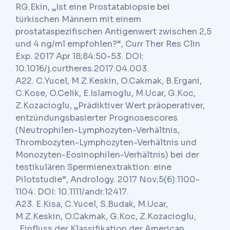
RG.Ekin, „Ist eine Prostatabiopsie bei
türkischen Männern mit einem
prostataspezifischen Antigenwert zwischen 2,5
und 4 ng/ml empfohlen?“, Curr Ther Res Clin
Exp. 2017 Apr 18;84:50-53. DOI:
10.1016/j.curtheres.2017.04.003.
A22. C.Yucel, M.Z.Keskin, O.Cakmak, B.Ergani,
C.Kose, O.Celik, E.Islamoglu, M.Ucar, G.Koc,
Z.Kozacioglu, „Prädiktiver Wert präoperativer,
entzündungsbasierter Prognosescores
(Neutrophilen-Lymphozyten-Verhältnis,
Thrombozyten-Lymphozyten-Verhältnis und
Monozyten-Eosinophilen-Verhältnis) bei der
testikulären Spermienextraktion: eine
Pilotstudie“, Andrology. 2017 Nov;5(6):1100-
1104. DOI: 10.1111/andr.12417.
A23. E.Kisa, C.Yucel, S.Budak, M.Ucar,
M.Z.Keskin, O.Cakmak, G.Koc, Z.Kozacioglu,
„Einfluss der Klassifikation der American