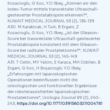
Kozacioglu, G Koc, Y.O Ilbey, „Können wir den
Index-Tumor mittels transrektaler Ultraschall-
gesteuerter Prostatabiopsie erkennen?“,
KUWAIT MEDICAL JOURNAL 53 (2), 136-139
A30. M Karabicak, H Turk, B Ergani, Z
Kozacioglu, G Koc, Y.O Ilbey, „Ist der Gleason-
Score bei transrektaler Ultraschall-gesteuerter
Prostatabiopsie konsistent mit dem Gleason-
Score bei radikaler Prostatektomie?“, KUWAIT
MEDICAL JOURNAL 53 (2), 145-149
A31. T Cetin, MY Yalcin, E Karaca, MH Ozbilen, B
Ergani, G Koc, H Boyacioglu Y.O Ilbey,
„Erfahrungen mit laparoskopischen
Operationen beeinflussen nicht die
onkologischen und funktionellen Ergebnisse
der roboterassistierten laparoskopischen
Prostatektomie“, Urologia Journal 89 (2), 240-
243,
https://doi.org/10.1177/03915603211004781