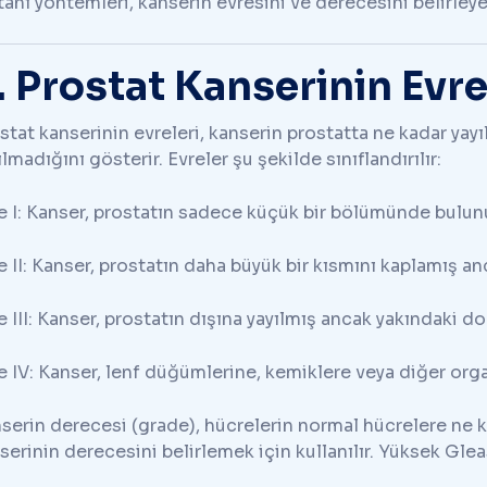
tanı yöntemleri, kanserin evresini ve derecesini belirley
. Prostat Kanserinin Evre
stat kanserinin evreleri, kanserin prostatta ne kadar yay
ılmadığını gösterir. Evreler şu şekilde sınıflandırılır:
e I: Kanser, prostatın sadece küçük bir bölümünde bulunu
e II: Kanser, prostatın daha büyük bir kısmını kaplamış an
e III: Kanser, prostatın dışına yayılmış ancak yakındaki doku
e IV: Kanser, lenf düğümlerine, kemiklere veya diğer org
serin derecesi (grade), hücrelerin normal hücrelere ne k
serinin derecesini belirlemek için kullanılır. Yüksek Glea