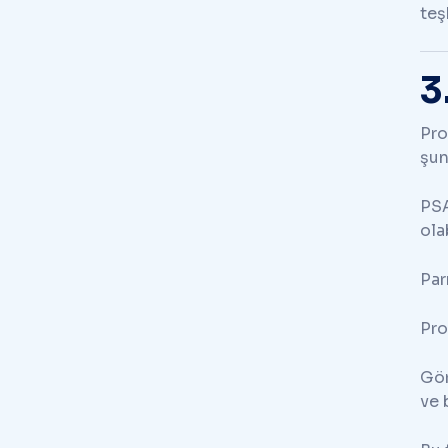
teş
3
Pro
şun
PSA
olab
Par
Pro
Gör
ve 