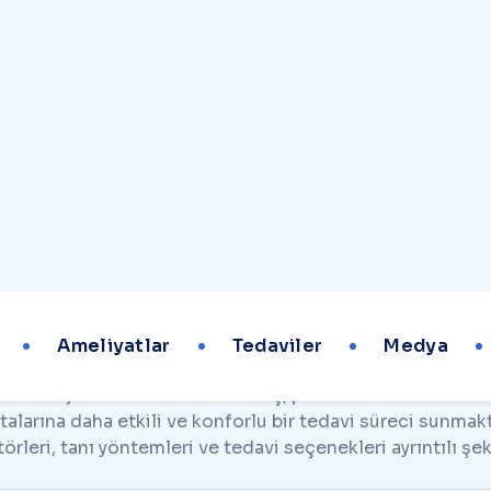
r
o
s
t
a
t
K
a
n
s
e
r
i
T
e
d
a
v
i
s
i
rostat Kanseri Tedavisi
stat kanseri, erkeklerde en sık görülen kanser türlerinden
ilde çoğalmasıyla ortaya çıkar. Genellikle ileri yaşlarda 
ukça yüksektir. Robotik cerrahi gibi modern yöntemler sa
eci sağlanmaktadır.
ir Üroloji Profesörü Gökhan Koç, prostat kanserinin tanı
talarına daha etkili ve konforlu bir tedavi süreci sunmakta
törleri, tanı yöntemleri ve tedavi seçenekleri ayrıntılı şek