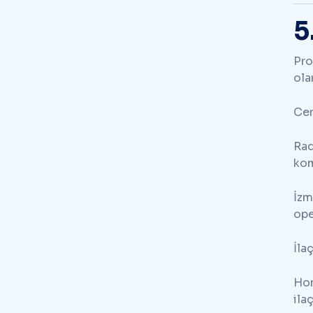
5
Pro
ola
Cer
Rad
kom
İzm
ope
İla
Hor
ilaç