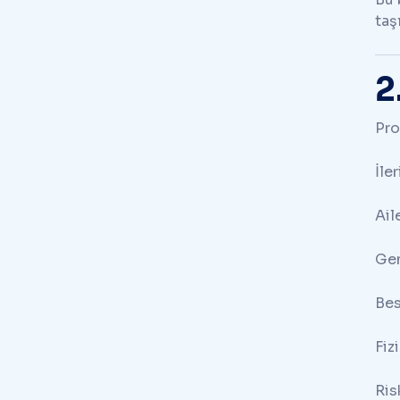
taşı
2
Pro
İle
Ail
Gen
Bes
Fiz
Ris