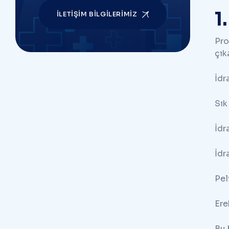
1
İLETIŞIM BILGILERIMIZ
Pro
çıka
İdr
Sık
İdr
İdr
Pel
Ere
Bu 