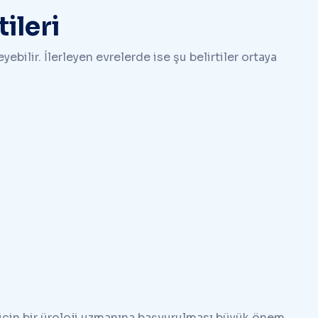
ileri
ebilir. İlerleyen evrelerde ise şu belirtiler ortaya
s için bir üroloji uzmanına başvurulması büyük önem