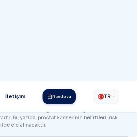
 biridir. Prostat bezindeki hücrelerin kontrolsüz bir
görülse de, erken teşhis edildiğinde tedavi başarısı
yesinde daha hızlı iyileşme ve konforlu bir tedavi
 ve tedavisinde en güncel teknolojileri kullanarak
dır. Bu yazıda, prostat kanserinin belirtileri, risk
ilde ele alınacaktır.