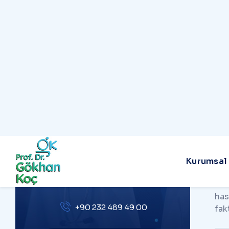
Blog
İletişim
P
P
Pro
PROF. DR. GÖKHAN KOÇ
şek
old
Tüm Sorularınız İçin
sür
Bize Ulaşın!
İzm
has
+90 232 489 49 00
fak