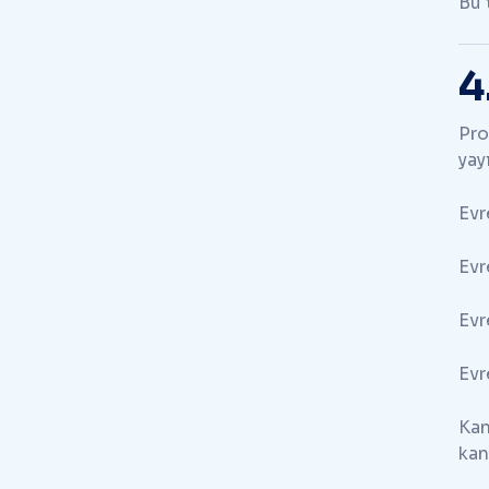
Bu 
4
Pro
yay
Evr
Evr
Evr
Evr
Kan
kan