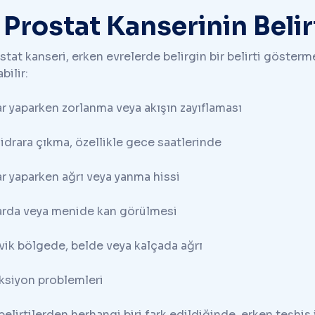
. Prostat Kanserinin Belirt
stat kanseri, erken evrelerde belirgin bir belirti göstermey
bilir:
ar yaparken zorlanma veya akışın zayıflaması
 idrara çıkma, özellikle gece saatlerinde
ar yaparken ağrı veya yanma hissi
arda veya menide kan görülmesi
vik bölgede, belde veya kalçada ağrı
ksiyon problemleri
belirtilerden herhangi biri fark edildiğinde, erken teşhi