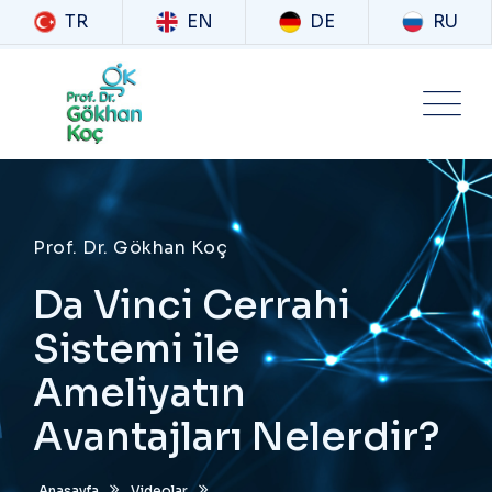
TR
EN
DE
RU
Prof. Dr. Gökhan Koç
Da Vinci Cerrahi
Sistemi ile
Ameliyatın
Avantajları Nelerdir?
Anasayfa
Videolar