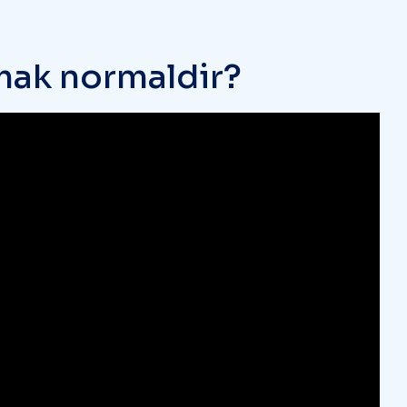
m
a
k
n
o
r
m
a
l
d
i
r
?