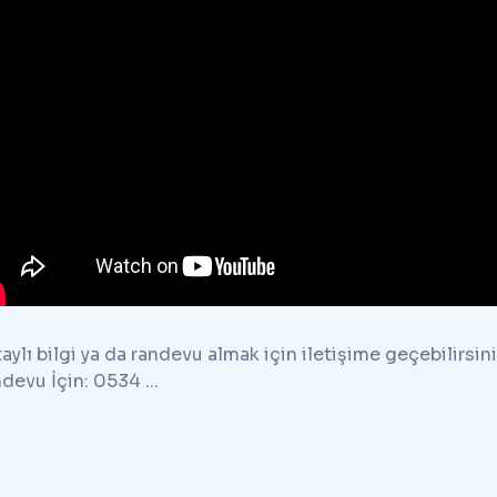
aylı bilgi ya da randevu almak için iletişime geçebil
devu İçin: 0534 ...