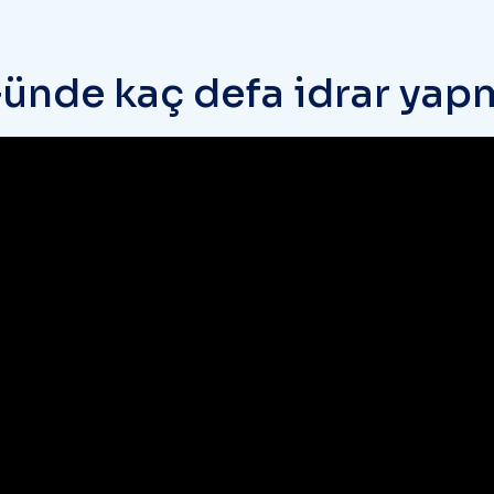
G
ü
n
d
e
k
a
ç
d
e
f
a
i
d
r
a
r
y
a
p