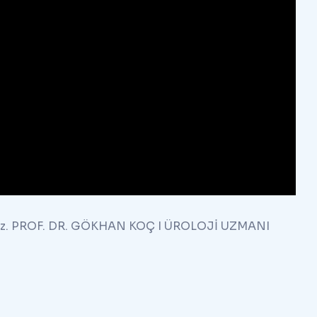
irsiniz. PROF. DR. GÖKHAN KOÇ I ÜROLOJİ UZMANI