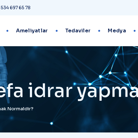
 534 697 65 78
Ameliyatlar
Tedaviler
Medya
fa idrar yapm
mak Normaldir?