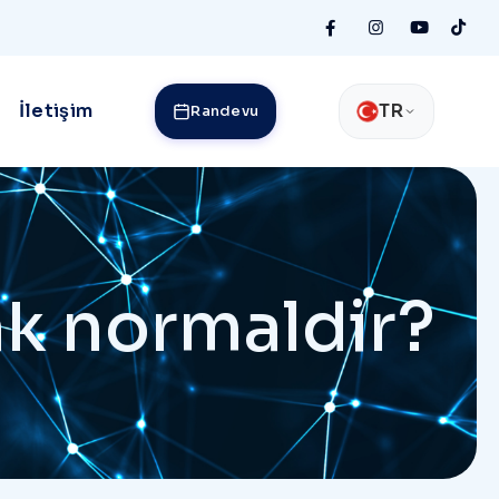
İletişim
TR
Randevu
ak normaldir?