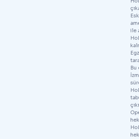
HoL
çıka
Esk
ame
ile
HoL
ka
Egz
tar
Bu 
İzm
süre
HoL
tab
çık
Ope
hek
HoL
hek