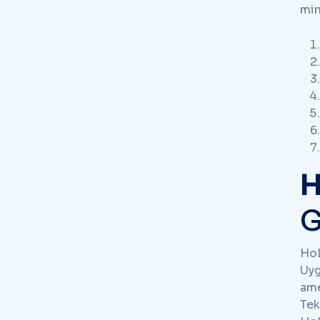
min
H
G
HoL
Uyg
ame
Tek