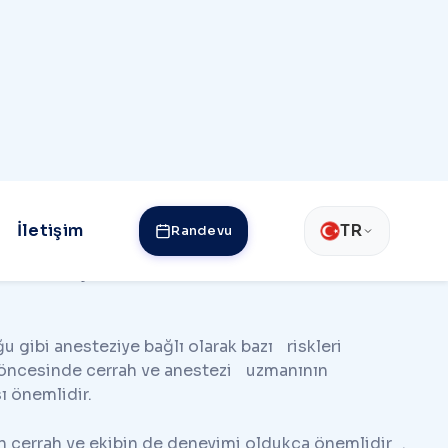
tı yöntemidir. Açılımı “Holmium Laser Enucleation
ümüş olan prostat adenomunun yani iç dokusunun
n ve etkin bir şekilde kullanılmaktadır. Küçük
yutlardaki prostat büyümeleri durumlarında da açık
liği giderek artan bir yöntemdir.
tat ameliyatlarında kullanılabilen farklı lazer
 gibi anesteziye bağlı olarak bazı riskleri
at öncesinde cerrah ve anestezi uzmanının
ı önemlidir.
 cerrah ve ekibin de deneyimi oldukça önemlidir .