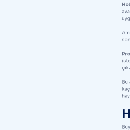
HoL
ava
uyg
Ame
son
Pr
ist
çık
Bu 
kaç
hay
H
Büy