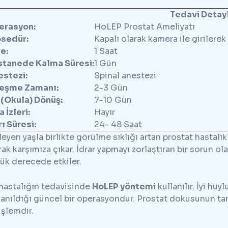
Tedavi Detayl
erasyon:
HoLEP Prostat Ameliyatı
osedür:
Kapalı olarak kamera ile girilerek
e:
1 Saat
stanede Kalma Süresi:
1 Gün
estezi:
Spinal anestezi
leşme Zamanı:
2-3 Gün
 (Okula) Dönüş:
7-10 Gün
a İzleri:
Hayır
ı Süresi:
24- 48 Saat
rleyen yaşla birlikte görülme sıklığı artan prostat hastalı
rak karşımıza çıkar. İdrar yapmayı zorlaştıran bir sorun ol
ük derecede etkiler.
hastalığın tedavisinde
HoLEP yöntemi
kullanılır. İyi huy
lanıldığı güncel bir operasyondur. Prostat dokusunun tam
 işlemdir.