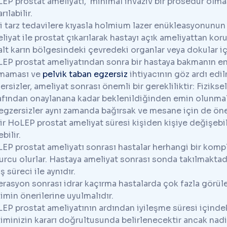
EP prostat ameliyatı, minimal invaziv bir prosedür olma
rılabilir.
i tarz tedavilere kıyasla holmium lazer enükleasyonunun bi
liyat ile prostat çıkarılarak hastayı açık ameliyattan kor
 alt karın bölgesindeki çevredeki organlar veya dokular iç
EP prostat ameliyatından sonra bir hastaya bakmanın en i
lmaması ve
pelvik taban egzersiz
ihtiyacının göz ardı edi
ersizler, ameliyat sonrası önemli bir gerekliliktir: Fizik
afından onaylanana kadar beklenildiğinden emin olunmal
egzersizler aynı zamanda bağırsak ve mesane için de öne
ir HoLEP prostat ameliyat süresi kişiden kişiye değişebil
bilir.
EP prostat ameliyatı sonrası hastalar herhangi bir komp
urcu olurlar. Hastaya ameliyat sonrası sonda takılmaktad
ış süreci ile aynıdır.
rasyon sonrası idrar kaçırma hastalarda çok fazla görül
imin önerilerine uyulmalıdır.
EP prostat ameliyatının ardından iyileşme süresi içinde
iminizin kararı doğrultusunda belirlenecektir ancak nadire