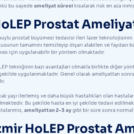
nkü bu sayede
ameliyat süresi
kısalarak risk en aza inmiş
oLEP Prostat Ameliya
 huylu prostat büyümesi tedavisi ileri lazer teknolojisini
usunun tamamını temizleyip dışarı alabilen ve faydası bü
kes için uygulanabilir bir yöntem olmaktadır.
EP tekniğinin bazı avantajları olmakla birlikte diğer y
 şekilde uygulanmaktadır. Genel olarak ameliyattan sonr
ir.
ak yaşı ilerlemiş ve daha büyük hastalıkları olan hastala
lmektedir. Bu şekilde hasta en iyi şekilde tedavi edilme
talarımız,
ameliyattan 2-3 ay
gibi bir süre sonra normal
zmir HoLEP Prostat Ame