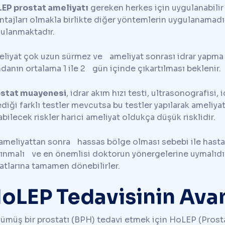
EP prostat ameliyatı
gereken herkes için uygulanabilir
ntajları olmakla birlikte diğer yöntemlerin uygulanamadı
ulanmaktadır.
liyat çok uzun sürmez ve ameliyat sonrası idrar yapma ko
danın ortalama 1 ile 2 gün içinde çıkartılması beklenir.
ostat muayenesi
, idrar akım hızı testi, ultrasonografisi,
ediği farklı testler mevcutsa bu testler yapılarak ameliy
abilecek riskler harici ameliyat oldukça düşük risklidir.
ameliyattan sonra hassas bölge olması sebebi ile hasta 
ınmalı ve en önemlisi doktorun yönergelerine uymalıdır
atlarına tamamen dönebilirler.
oLEP Tedavisinin Avan
ümüş bir prostatı (BPH) tedavi etmek için HoLEP (Prost