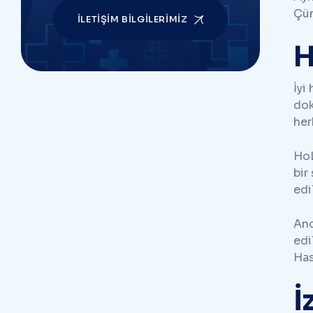
Çü
İLETIŞIM BILGILERIMIZ
H
İyi
dok
her
HoL
bir
edil
Anc
edi
Has
İ