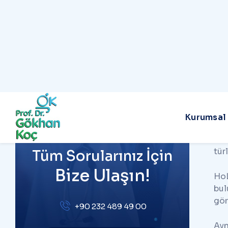
Blog
HoL
İletişim
of 
kap
Bu 
pro
ame
PROF. DR. GÖKHAN KOÇ
Bu 
tür
Tüm Sorularınız İçin
Bize Ulaşın!
HoL
bul
gör
+90 232 489 49 00
Ayn