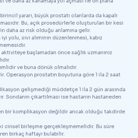
sı ve daha az kanamaya yol açması ile ön plana
rincil yararı, büyük prostatı olanlarda da kapalı
umasıdır. Bu, açık prosedürlerle oluşturulan bir kesi
in daha az risk olduğu anlamına gelir.
yi yolu, sıvı alımının düzenlenmesi, kabız
lmemesidir.
sel aktiviteye başlamadan önce sağlık uzmanınız
ıdır.
mlidir ve buna dönük olmalıdır.
ir. Operasyon prostatın boyutuna göre 1 ila 2 saat
likasyon gelişmediği müddetçe 1 ila 2 gün arasında
ır. Sondanın çıkartılması ise hastanın hastaneden
en bir komplikasyon değildir ancak olduğu takdirde
ki cinsel birleşme gerçekleşmemelidir. Bu süre
n birkaç haftayı bulabilir.