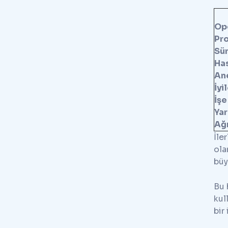
Op
Pr
Sür
Ha
An
İyi
İşe
Yar
Ağr
İle
ola
büy
Bu 
kul
bir