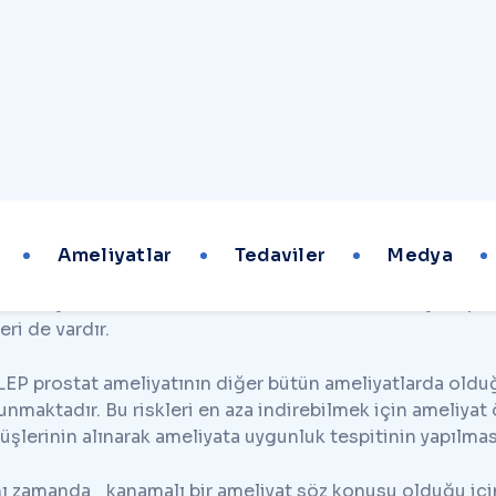
H
o
L
E
P
P
r
o
s
t
a
t
A
m
e
l
i
y
a
t
ı
EP Prostat Ameliyatı
, temelde kapalı prostat ameliya
Prostate” olup bunun da anlamı lazer kullanılarak büy
sülünden ayrılarak çıkartılmasıdır.
uygulama her boyutta prostat büyümesi tedavisinde yaygı
statlara uygulanabildiği gibi 80 gram ve bunun üzeri bo
liyata alternatif olması bakımından son yıllarda popüler
ameliyatta Holmium lazer kullanılmakla birlikte yine pros
leri de vardır.
EP prostat ameliyatının diğer bütün ameliyatlarda olduğu
unmaktadır. Bu riskleri en aza indirebilmek için ameliy
üşlerinin alınarak ameliyata uygunluk tespitinin yapılmas
ı zamanda kanamalı bir ameliyat söz konusu olduğu için