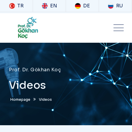
TR
EN
DE
RU
Prof. Dr. Gökhan Koç
Videos
Homepage
Videos